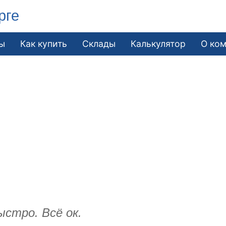
рге
ы
Как купить
Склады
Калькулятор
О ко
стро. Всё ок.