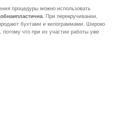
ения процедуры можно использовать
добна
и
пластична
. При перекручивании,
е продают бухтами и килограммами. Широко
, потому что при их участии работы уже