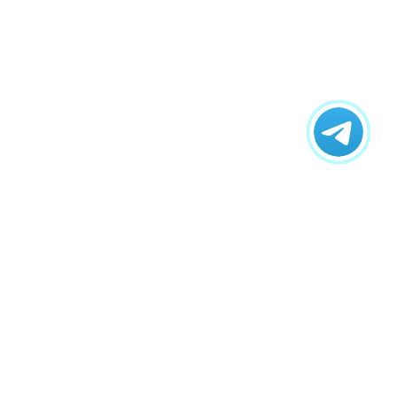
ному воздействию, а также разных химически
и выполнять заливку бетонной смесью. При