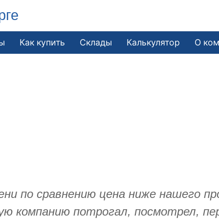
рге
ы
Как купить
Склады
Калькулятор
О ко
ени по сравнению цена ниже нашего пр
ю компанию потрогал, посмотрел, пер