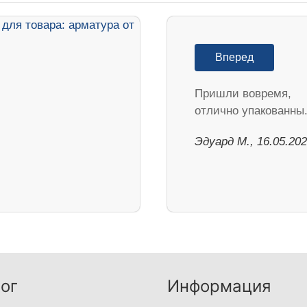
Вперед
Пришли вовремя,
отлично упакованны
Эдуард М., 16.05.20
ог
Информация