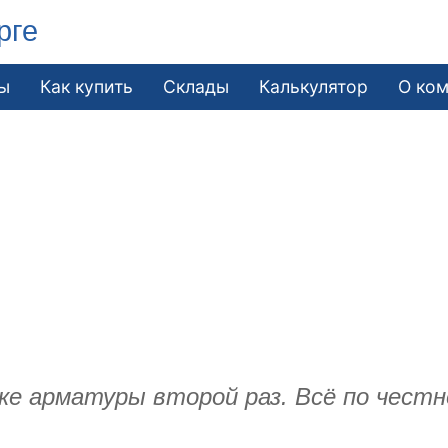
рге
ы
Как купить
Склады
Калькулятор
О ко
ке арматуры второй раз. Всё по честн